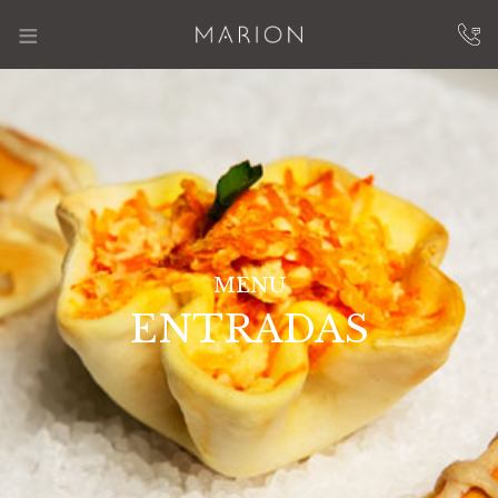
≡
MENU
ENTRADAS